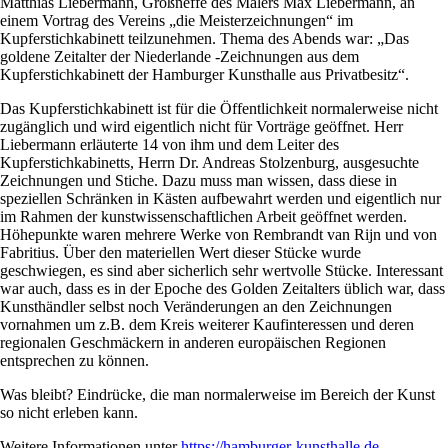
Matthias Liebermann, Großneffe des Malers Max Liebermann, an
einem Vortrag des Vereins „die Meisterzeichnungen“ im
Kupferstichkabinett teilzunehmen. Thema des Abends war: „Das
goldene Zeitalter der Niederlande -Zeichnungen aus dem
Kupferstichkabinett der Hamburger Kunsthalle aus Privatbesitz“.
Das Kupferstichkabinett ist für die Öffentlichkeit normalerweise nicht
zugänglich und wird eigentlich nicht für Vorträge geöffnet. Herr
Liebermann erläuterte 14 von ihm und dem Leiter des
Kupferstichkabinetts, Herrn Dr. Andreas Stolzenburg, ausgesuchte
Zeichnungen und Stiche. Dazu muss man wissen, dass diese in
speziellen Schränken in Kästen aufbewahrt werden und eigentlich nur
im Rahmen der kunstwissenschaftlichen Arbeit geöffnet werden.
Höhepunkte waren mehrere Werke von Rembrandt van Rijn und von
Fabritius. Über den materiellen Wert dieser Stücke wurde
geschwiegen, es sind aber sicherlich sehr wertvolle Stücke. Interessant
war auch, dass es in der Epoche des Golden Zeitalters üblich war, dass
Kunsthändler selbst noch Veränderungen an den Zeichnungen
vornahmen um z.B. dem Kreis weiterer Kaufinteressen und deren
regionalen Geschmäckern in anderen europäischen Regionen
entsprechen zu können.
Was bleibt? Eindrücke, die man normalerweise im Bereich der Kunst
so nicht erleben kann.
Weitere Informationen unter
https://hamburger-kunsthalle.de