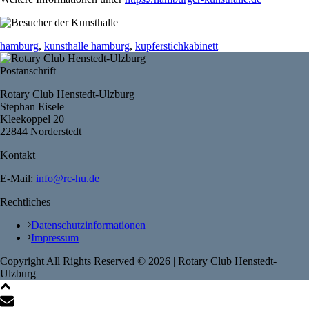
hamburg
,
kunsthalle hamburg
,
kupferstichkabinett
Postanschrift
Rotary Club Henstedt-Ulzburg
Stephan Eisele
Kleekoppel 20
22844 Norderstedt
Kontakt
E-Mail:
info@rc-hu.de
Rechtliches
Datenschutzinformationen
Impressum
Copyright All Rights Reserved ©
2026
| Rotary Club Henstedt-
Ulzburg