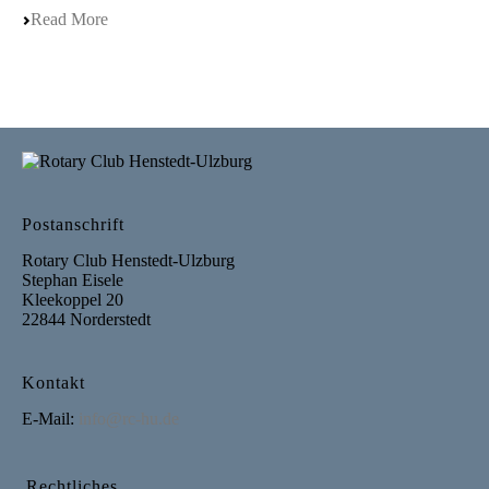
Read More
Postanschrift
Rotary Club Henstedt-Ulzburg
Stephan Eisele
Kleekoppel 20
22844 Norderstedt
Kontakt
E-Mail:
info@rc-hu.de
Rechtliches