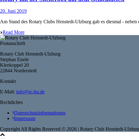
20. Juni 2019
Am Stand des Rotary Clubs Henstedt-Ulzburg gab es diesmal - neben d
Read More
Postanschrift
Rotary Club Henstedt-Ulzburg
Stephan Eisele
Kleekoppel 20
22844 Norderstedt
Kontakt
E-Mail:
info@rc-hu.de
Rechtliches
Datenschutzinformationen
Impressum
Copyright All Rights Reserved ©
2026
| Rotary Club Henstedt-Ulzbur