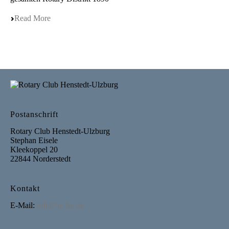
Read More
Postanschrift
Rotary Club Henstedt-Ulzburg
Stephan Eisele
Kleekoppel 20
22844 Norderstedt
Kontakt
E-Mail:
info@rc-hu.de