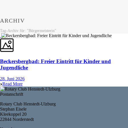
ARCHIV
Tag-Archiv für: "Bürgermeisterin"
Beckersbergbad: Freier Eintritt für Kinder und
Jugendliche
28. Juni 2026
Read More
Postanschrift
Rotary Club Henstedt-Ulzburg
Stephan Eisele
Kleekoppel 20
22844 Norderstedt