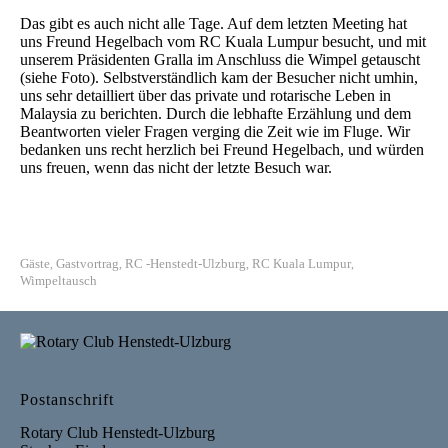
Das gibt es auch nicht alle Tage. Auf dem letzten Meeting hat
uns Freund Hegelbach vom RC Kuala Lumpur besucht, und mit
unserem Präsidenten Gralla im Anschluss die Wimpel getauscht
(siehe Foto). Selbstverständlich kam der Besucher nicht umhin,
uns sehr detailliert über das private und rotarische Leben in
Malaysia zu berichten. Durch die lebhafte Erzählung und dem
Beantworten vieler Fragen verging die Zeit wie im Fluge. Wir
bedanken uns recht herzlich bei Freund Hegelbach, und würden
uns freuen, wenn das nicht der letzte Besuch war.
Gäste
Gastvortrag
RC -Henstedt-Ulzburg
RC Kuala Lumpur
,
,
,
,
Wimpeltausch
Postanschrift
Rotary Club Henstedt-Ulzburg