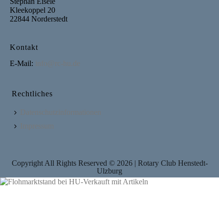
Stephan Eisele
Kleekoppel 20
22844 Norderstedt
Kontakt
E-Mail:
info@rc-hu.de
Rechtliches
Datenschutzinformationen
Impressum
Copyright All Rights Reserved ©
2026
| Rotary Club Henstedt-
Ulzburg